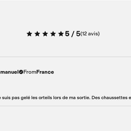
5
/
5
12 avis
From
mmanuel
France
me suis pas gelé les orteils lors de ma sortie. Des chaussettes