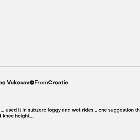
From
ac Vukosav
Croatie
. used it in subzero foggy and wet rides... one suggestion th
 knee height....