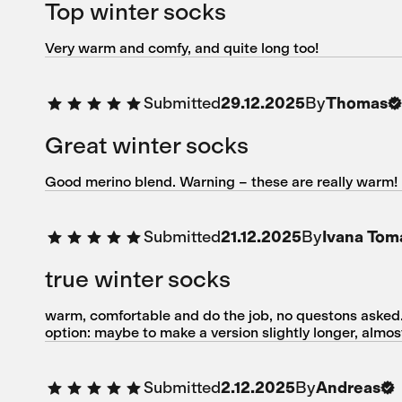
Top winter socks
Very warm and comfy, and quite long too!
Submitted
By
29.12.2025
Thomas
Great winter socks
Good merino blend. Warning – these are really warm!
Submitted
By
21.12.2025
Ivana Tom
true winter socks
warm, comfortable and do the job, no questons asked...
option: maybe to make a version slightly longer, almost
Submitted
By
2.12.2025
Andreas