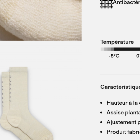
Antibacté
Température
-8°C
0
Caractéristiqu
Hauteur à la 
Assise plant
Ajustement p
Produit fabr