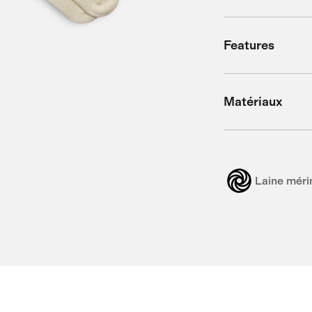
Features
Matériaux
Laine méri