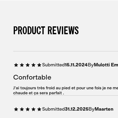
PRODUCT REVIEWS
Submitted
By
15.11.2024
Mulotti E
Confortable
J'ai toujours très froid au pied et pour une fois je ne 
chaude et ça sera parfait .
Submitted
By
31.12.2025
Maarten