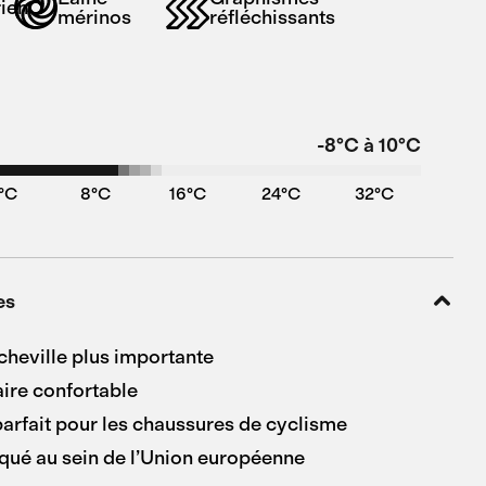
rien
mérinos
réfléchissants
-8°C à 10°C
°C
8°C
16°C
24°C
32°C
es
cheville plus importante
aire confortable
arfait pour les chaussures de cyclisme
iqué au sein de l’Union européenne