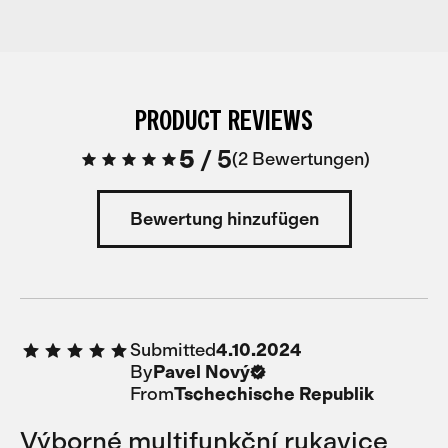
PRODUCT REVIEWS
5
/
5
2 Bewertungen
Bewertung hinzufügen
Submitted
4.10.2024
By
Pavel Nový
From
Tschechische Republik
Výborné multifunkční rukavice