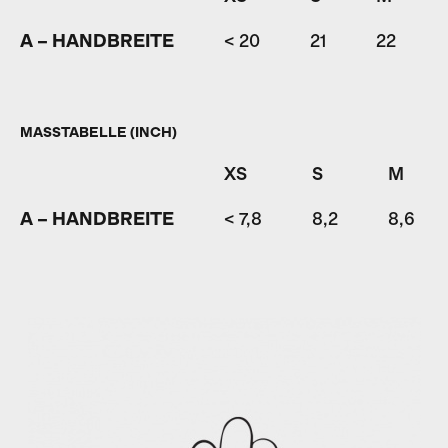
A – HANDBREITE
< 20
21
22
MASSTABELLE (INCH)
XS
S
M
A – HANDBREITE
< 7,8
8,2
8,6