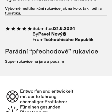
Výborné multifunkční rukavice jak na kolo, tak i běh a
turistiku.
Submitted
21.6.2024
By
Pavel Nový
From
Tschechische Republik
Parádní “přechodové” rukavice
Super rukavice na jaro a podzim
Entworfen und entwickelt
mit der Erfahrung
ehemaliger Profifahrer
Für einen gesunden