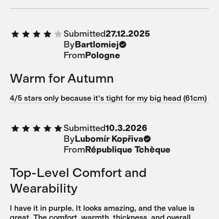
Submitted
27.12.2025
By
Bartlomiej
From
Pologne
Warm for Autumn
4/5 stars only because it's tight for my big head (61cm)
Submitted
10.3.2026
By
Lubomír Kopřiva
From
République Tchèque
Top-Level Comfort and
Wearability
I have it in purple. It looks amazing, and the value is
great. The comfort, warmth, thickness, and overall