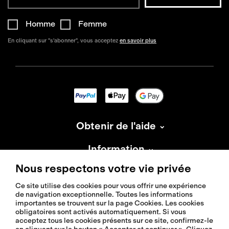
Homme
Femme
En cliquant sur "s'abonner", vous acceptez
en savoir plus
Obtenir de l'aide
Information
Nous respectons votre vie privée
À propos d'Isadore
Ce site utilise des cookies pour vous offrir une expérience
de navigation exceptionnelle. Toutes les informations
importantes se trouvent sur la page Cookies. Les cookies
obligatoires sont activés automatiquement. Si vous
acceptez tous les cookies présents sur ce site, confirmez-le