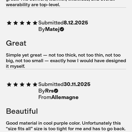
wearability are top-level.
Submitted
8.12.2025
By
Matej
Great
Simple yet great — not too thick, not too thin, not too
big, not too small — exactly how I would have designed
it myself.
Submitted
30.11.2025
By
Rrs
From
Allemagne
Beautiful
Good material in cool purple color. Unfortunately this
“size fits all” size is too tight for me and has to go back.