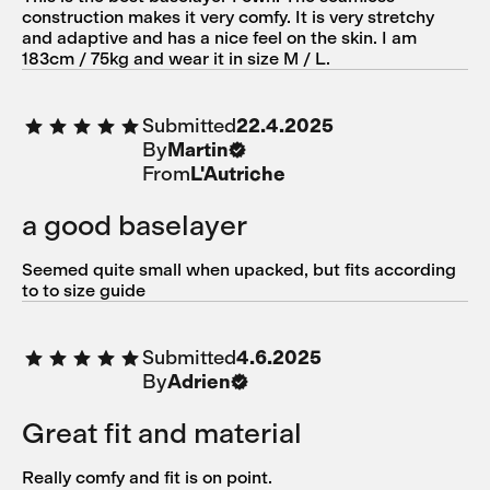
construction makes it very comfy. It is very stretchy
and adaptive and has a nice feel on the skin. I am
183cm / 75kg and wear it in size M / L.
Submitted
22.4.2025
By
Martin
From
L'Autriche
a good baselayer
Seemed quite small when upacked, but fits according
to to size guide
Submitted
4.6.2025
By
Adrien
Great fit and material
Really comfy and fit is on point.