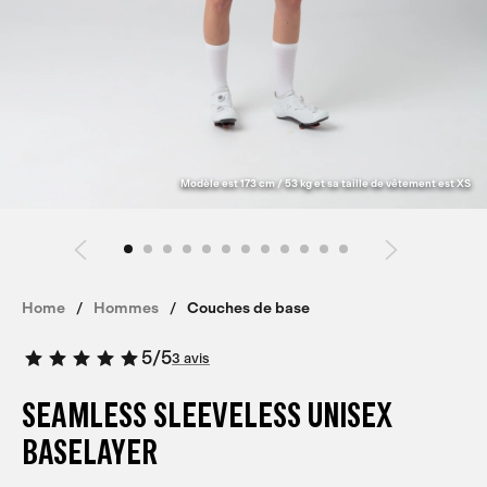
Modèle est 173 cm / 53 kg et sa taille de vêtement est XS
Home
Hommes
Couches de base
5
/
5
3 avis
SEAMLESS SLEEVELESS UNISEX
BASELAYER