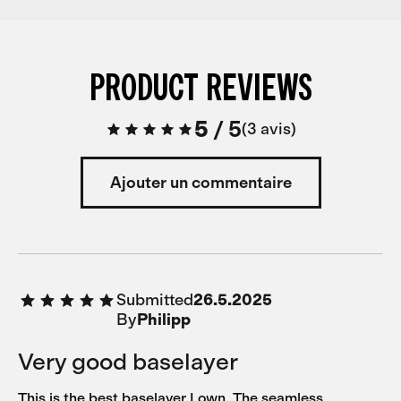
PRODUCT REVIEWS
5
/
5
3 avis
Ajouter un commentaire
Submitted
26.5.2025
By
Philipp
Very good baselayer
This is the best baselayer I own. The seamless