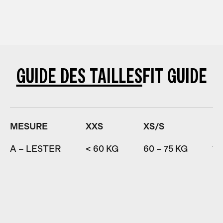
GUIDE DES TAILLES
FIT GUIDE
MESURE
XXS
XS/S
M
A – LESTER
< 60 KG
60 – 75 KG
75