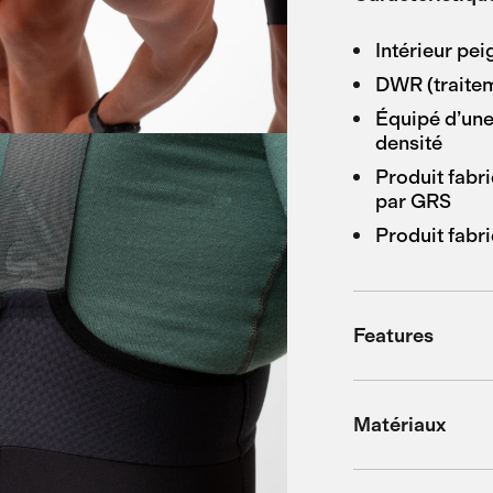
Intérieur pe
DWR (traitem
Équipé d’une
densité
Produit fabr
par GRS
Produit fabr
Features
Matériaux