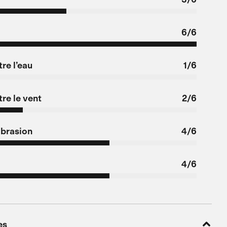
6/6
re l’eau
1/6
re le vent
2/6
abrasion
4/6
4/6
es