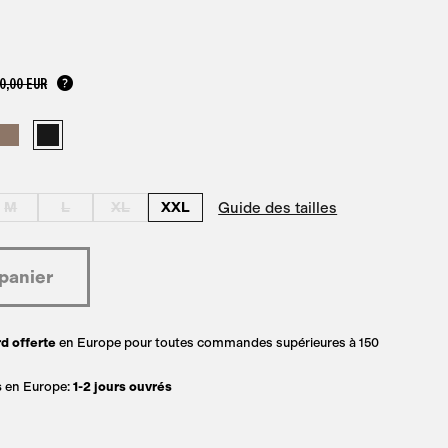
0,00 EUR
Guide des tailles
M
L
XL
XXL
d offerte
en Europe pour toutes commandes supérieures à 150
s
en Europe:
1-2 jours ouvrés