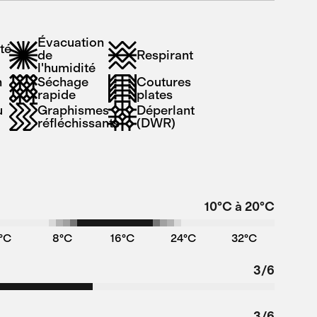
Évacuation
ité
de
Respirant
l'humidité
n
Séchage
Coutures
rapide
plates
u
Graphismes
Déperlant
réfléchissants
(DWR)
10°C à 20°C
°C
8°C
16°C
24°C
32°C
3/6
3/6