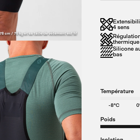
Extensibil
4 sens
78 cm / 76 kg et sa taille de vêtement est M
Régulatio
thermique
Silicone a
bas
Température
-8°C
0
Poids
Isolation