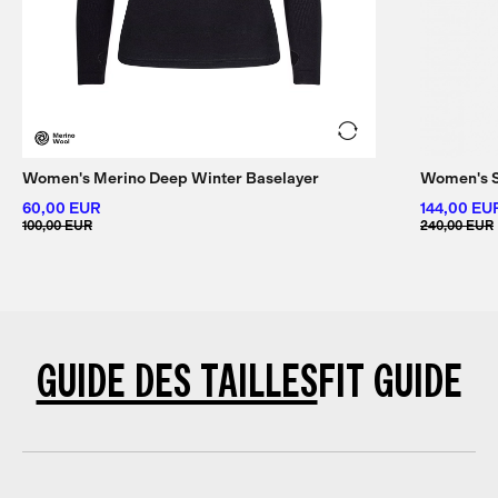
Women's Merino Deep Winter Baselayer
Women's S
60,00 EUR
144,00 EU
100,00 EUR
240,00 EUR
GUIDE DES TAILLES
FIT GUIDE