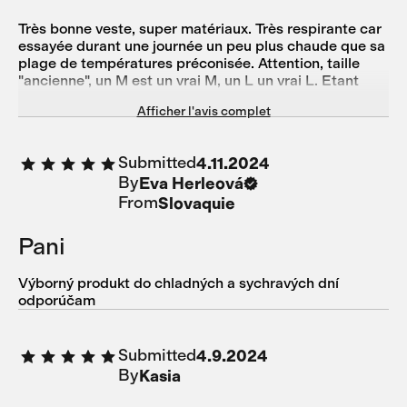
Très bonne veste, super matériaux. Très respirante car
essayée durant une journée un peu plus chaude que sa
plage de températures préconisée. Attention, taille
"ancienne", un M est un vrai M, un L un vrai L. Etant
entre M et L (1m82), j'aurais du prendre plutot un L
Afficher l'avis complet
qu'un M (longueur un peu courte pour les bras et le
bas, mais ça fait quand même le job).
Submitted
4.11.2024
By
Eva Herleová
From
Slovaquie
Pani
Výborný produkt do chladných a sychravých dní
odporúčam
Submitted
4.9.2024
By
Kasia