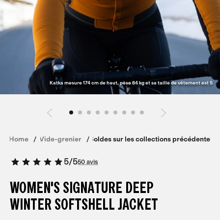
Katka mesure 174 cm de haut, pèse 64 kg et sa taille de vêtement est S
Home
Vide-grenier
Soldes sur les collections précédentes
5
/
5
50 avis
WOMEN'S SIGNATURE DEEP
WINTER SOFTSHELL JACKET