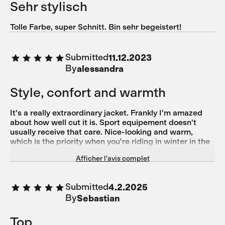
Sehr stylisch
Tolle Farbe, super Schnitt. Bin sehr begeistert!
Submitted
11.12.2023
By
alessandra
Style, confort and warmth
It's a really extraordinary jacket. Frankly I'm amazed
about how well cut it is. Sport equipement doesn't
usually receive that care. Nice-looking and warm,
which is the priority when you're riding in winter in the
Alps. But not a bunging, thick jacket that makes you
Afficher l'avis complet
sweat while riding to the top. The best compliment you
can do to a jacket like this, is that you forget you're
wearing something. You can concentrate in the
Submitted
4.2.2025
landscape and your effort
By
Sebastian
Top