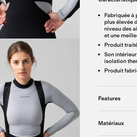
Fabriquée à 
plus élevée 
niveau des a
et une meill
Produit trai
Son intérieu
isolation th
Produit fabr
Features
Matériaux