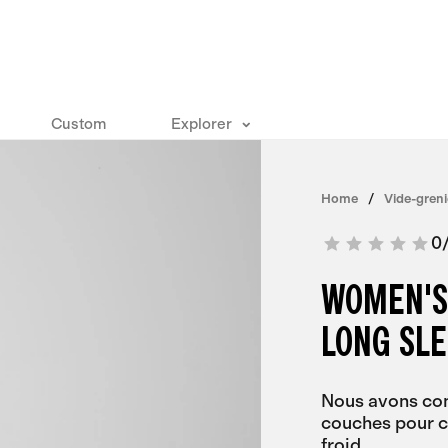
Custom
Explorer
Home
Vide-greni
0
WOMEN'S
LONG SL
Nous avons com
couches pour c
froid.