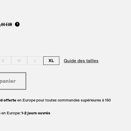
,00 EUR
Guide des tailles
S
M
L
XL
d offerte
en Europe pour toutes commandes supérieures à 150
s
en Europe:
1-2 jours ouvrés