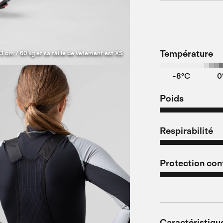
Température
3 cm / 60 kg et sa taille de vêtement est XS
-8°C
0
Poids
Respirabilité
Protection cont
Caractéristiqu