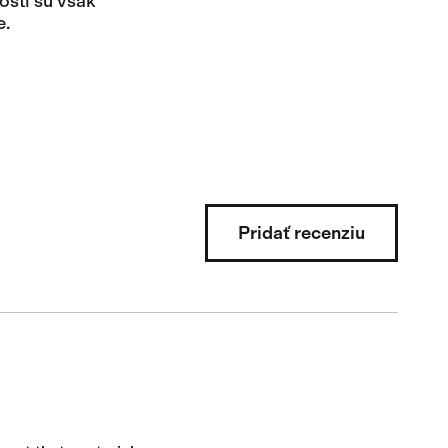
osti sú však
e.
Pridať recenziu