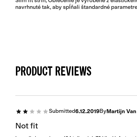
Slim fit strih, Oblečenie je vyrobené z elastick
navrhnuté tak, aby spĺňali štandardné parametre
PRODUCT REVIEWS
Submitted
By
6.12.2019
Martijn Va
Not fit