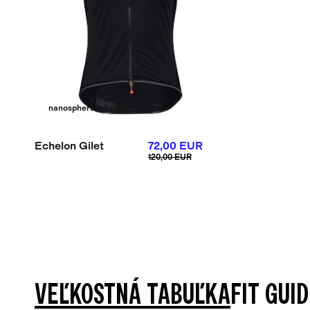
nanosphere
Schoeller®
Echelon Gilet
72,00 EUR
120,00 EUR
VEĽKOSTNÁ TABUĽKA
FIT GUI