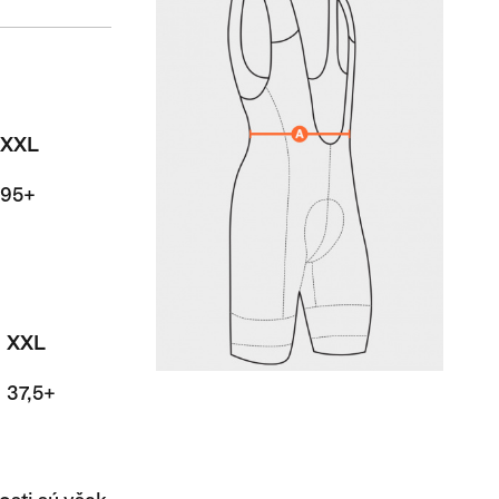
XXL
95+
XXL
37,5+