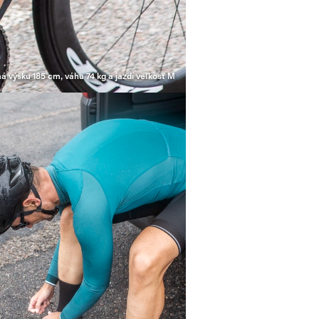
á výšku 185 cm, váhu 74 kg a jazdí veľkosť M