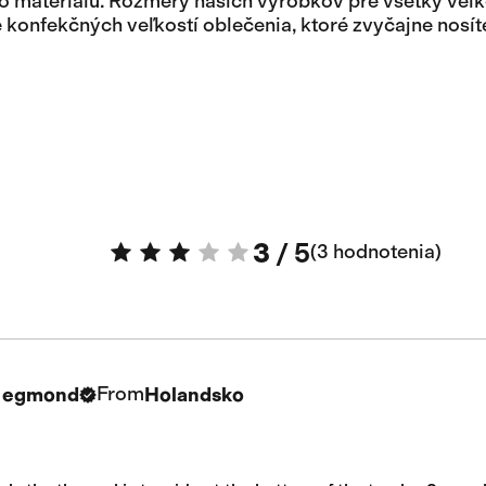
ého materiálu. Rozmery našich výrobkov pre všetky veľk
 konfekčných veľkostí oblečenia, ktoré zvyčajne nosít
3
/
5
3 hodnotenia
From
n egmond
Holandsko