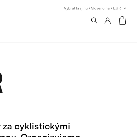
Vybrať krajinu / Slovenčina / EUR
R
za cyklistickými