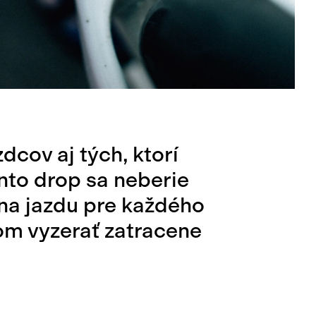
dcov aj tých, ktorí
nto drop sa neberie
é na jazdu pre každého
om vyzerať zatracene