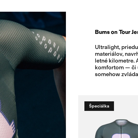
Bums on Tour Je
Ultralight, prie
materiálov, nav
letné kilometre.
komfortom — či u
somehow zvládaš
Špeciálka