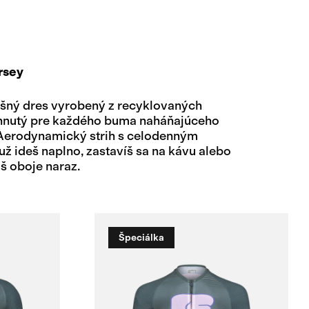
rsey
dušný dres vyrobený z recyklovaných
rhnutý pre každého buma naháňajúceho
 Aerodynamický strih s celodenným
ž ideš naplno, zastavíš sa na kávu alebo
 oboje naraz.
Špeciálka