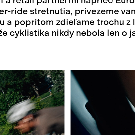
 a retail partnermi naprieč Eu
er-ride stretnutia, privezeme va
u a popritom zdieľame trochu z I
že cyklistika nikdy nebola len o j