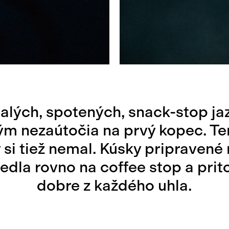
lých, spotených, snack-stop jaz
ým nezaútočia na prvý kopec. Te
y si tiež nemal. Kúsky pripraven
edla rovno na coffee stop a prit
dobre z každého uhla.