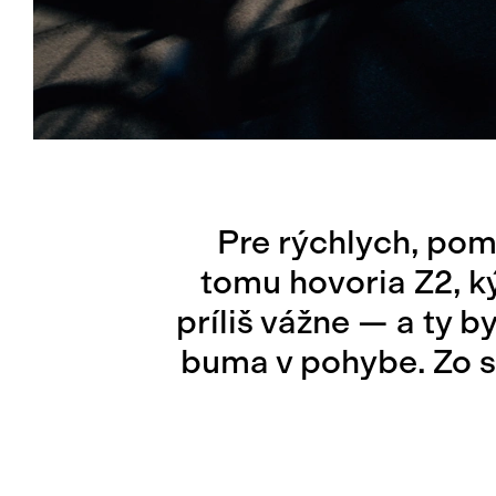
Pre rýchlych, poma
tomu hovoria Z2, k
príliš vážne — a ty b
buma v pohybe. Zo s