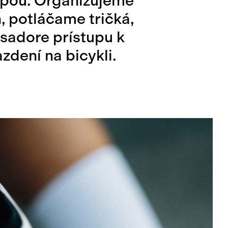
rópou. Organizujeme
n, potláčame tričká,
sadore prístupu k
azdení na bicykli.