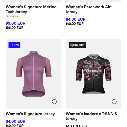
Women's Signature Merino
Women's Patchwork Air
Tech Jersey
Jersey
3 colors
84,00 EUR
99,00 EUR
140,00 EUR
165,00 EUR
-40%
Špeciálka
Women's Signature Jersey
Women's Isadore x T€NNIS
Jersey
84,00 EUR
140,00 EUR
140,00 EUR