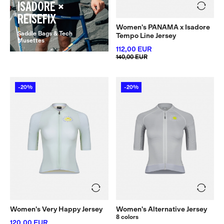
ISADORE ×
REISEFIX
Women's PANAMA x Isadore
Saddle Bags & Tech
Tempo Line Jersey
Musettes
112,00 EUR
140,00 EUR
-20%
-20%
Women's Very Happy Jersey
Women's Alternative Jersey
8 colors
120,00 EUR