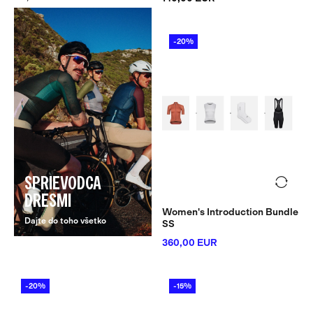
-20%
SPRIEVODCA
DRESMI
Women's Introduction Bundle
Dajte do toho všetko
SS
360,00 EUR
-20%
-15%