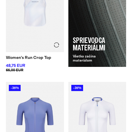
SPRIEVODCA
MATERIÁLMI
Všetko začína
Women's Run Crop Top
materiálom
48,75 EUR
65,00 EUR
-35%
-35%