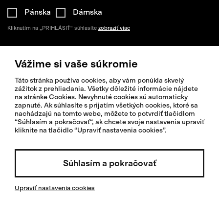
Pánska
Dámska
Kliknutím na „PRIHLÁSIŤ“ súhlasíte
zobraziť viac
Vážime si vaše súkromie
Táto stránka používa cookies, aby vám ponúkla skvelý
zážitok z prehliadania. Všetky dôležité informácie nájdete
na stránke Cookies. Nevyhnuté cookies sú automaticky
zapnuté. Ak súhlasíte s prijatím všetkých cookies, ktoré sa
Pomoc
nachádzajú na tomto webe, môžete to potvrdiť tlačidlom
“Súhlasím a pokračovať“, ak chcete svoje nastavenia upraviť
Informácie
kliknite na tlačidlo “Upraviť nastavenia cookies”.
O Isadore
Súhlasím a pokračovať
Upraviť nastavenia cookies
© 2026 Isadoreapparel – Všetky práva vyhradené