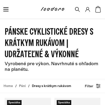
PÁNSKE CYKLISTICKÉ DRESY S
KRÁTKYM RUKÁVOM |
UDRŽATEĽNÉ & VÝKONNÉ
Vyrobené pre výkon. Navrhnuté s ohľadom
na planétu.
Home
Páni
Dresy s krátkym rukávom
Filter
Špeciálka
Špeciálka