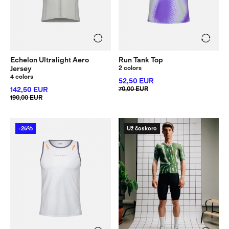
Echelon Ultralight Aero
Run Tank Top
Jersey
2 colors
4 colors
52,50 EUR
142,50 EUR
70,00 EUR
190,00 EUR
-25%
Už čoskoro