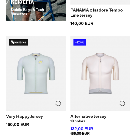
REISEFIX
Saddle Bags & Tech
PANAMA x Isadore Tempo
Musettes
Line Jersey
140,00 EUR
Špeciálka
-20%
Very Happy Jersey
Alternative Jersey
10 colors
150,00 EUR
132,00 EUR
165,00 EUR