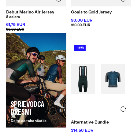
Debut Merino Air Jersey
Goals to Gold Jersey
8 colors
90,00 EUR
61,75 EUR
150,00 EUR
95,00 EUR
-15%
SPRIEVODCA
DRESMI
Dajte do toho všetko
Alternative Bundle
314,50 EUR