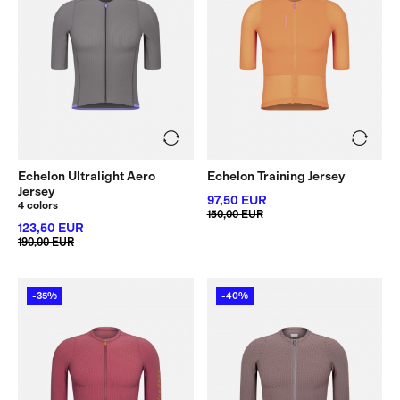
Echelon Ultralight Aero
Echelon Training Jersey
Jersey
97,50 EUR
4 colors
150,00 EUR
123,50 EUR
190,00 EUR
-35%
-40%