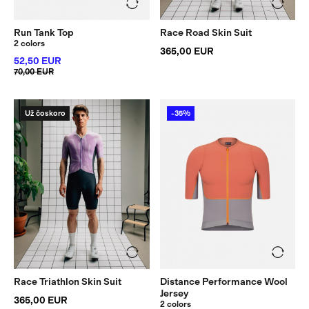
Run Tank Top
Race Road Skin Suit
2 colors
365,00 EUR
52,50 EUR
70,00 EUR
Už čoskoro
-35%
Race Triathlon Skin Suit
Distance Performance Wool
Jersey
365,00 EUR
2 colors