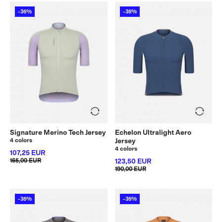
-35%
-35%
Signature Merino Tech Jersey
Echelon Ultralight Aero
4 colors
Jersey
4 colors
107,25 EUR
165,00 EUR
123,50 EUR
190,00 EUR
-35%
-35%