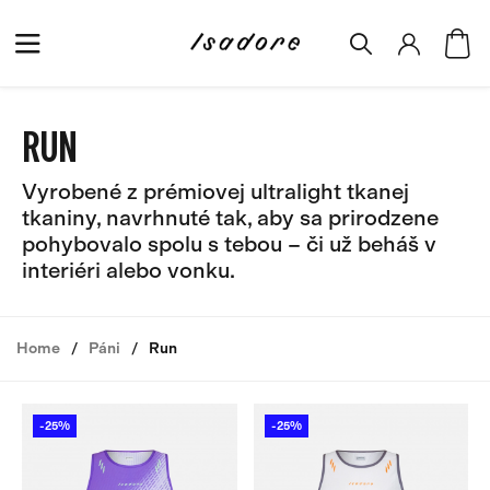
RUN
Vyrobené z prémiovej ultralight tkanej
tkaniny, navrhnuté tak, aby sa prirodzene
pohybovalo spolu s tebou – či už beháš v
interiéri alebo vonku.
Home
Páni
Run
-25%
-25%