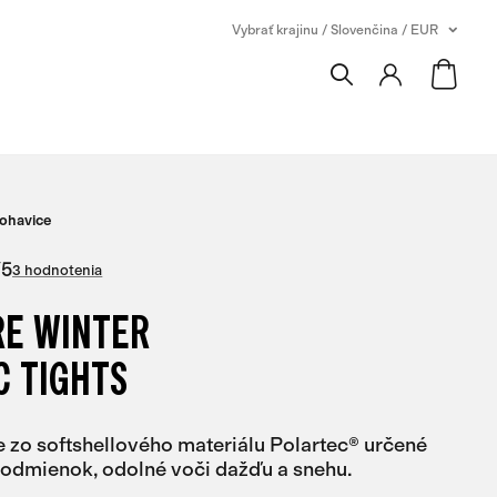
Vybrať krajinu / Slovenčina / EUR
ohavice
/
5
3 hodnotenia
RE WINTER
C TIGHTS
 zo softshellového materiálu Polartec® určené
odmienok, odolné voči dažďu a snehu.