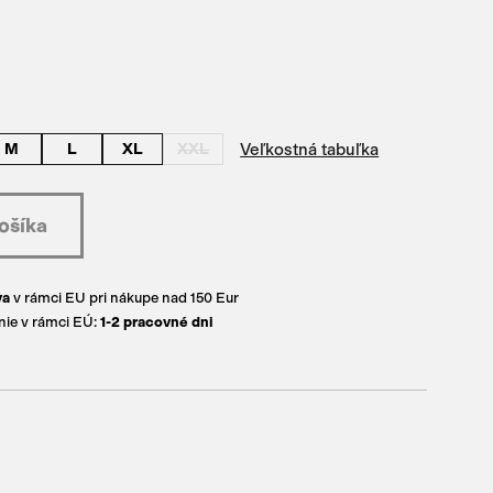
Veľkostná tabuľka
M
L
XL
XXL
va
v rámci EU pri nákupe nad 150 Eur
ie v rámci EÚ:
1-2 pracovné dni