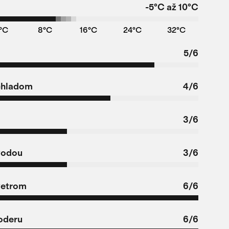
-5°C až 10°C
°C
8°C
16°C
24°C
32°C
5/6
chladom
4/6
3/6
vodou
3/6
vetrom
6/6
oderu
6/6