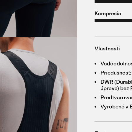
Kompresia
Vlastnosti
Vodoodolnos
Priedušnosť:
DWR (Durabl
úprava) bez
Predtvarovan
Vyrobené v 