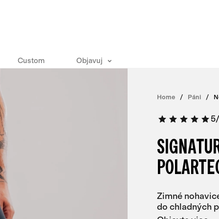
Custom
Objavuj
Home
Páni
N
5
SIGNATU
POLARTE
Zimné nohavice
do chladných p