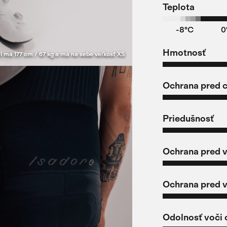
Teplota
-8°C
0
Hmotnosť
 má 177 cm / 67 kg a má na sebe veľkosť XS
Ochrana pred 
Priedušnosť
Ochrana pred 
Ochrana pred 
Odolnosť voči 