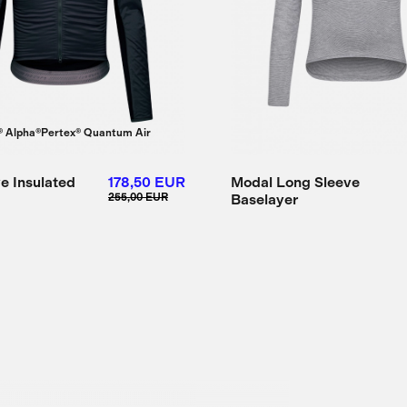
® Alpha®
Pertex® Quantum Air
ve Insulated
178,50 EUR
Modal Long Sleeve
255,00 EUR
Baselayer