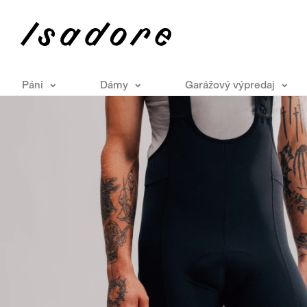
Páni
Dámy
Garážový výpredaj