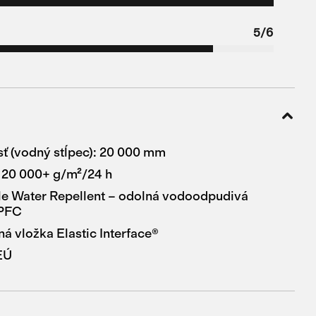
5/6
ť (vodný stĺpec): 20 000 mm
 20 000+ g/m²/24 h
e Water Repellent – odolná vodoodpudivá
 PFC
á vložka Elastic Interface®
EÚ