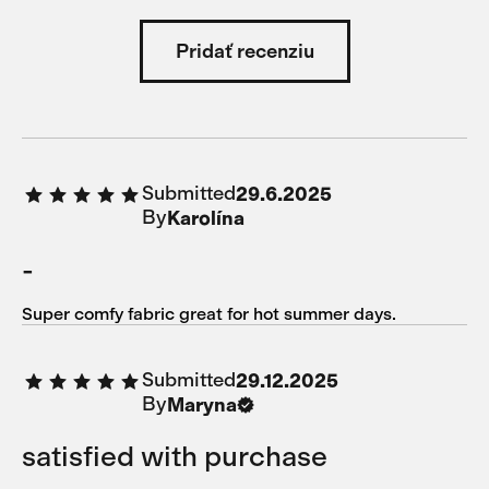
Pridať recenziu
Submitted
29.6.2025
By
Karolína
-
Super comfy fabric great for hot summer days.
Submitted
29.12.2025
By
Maryna
satisfied with purchase