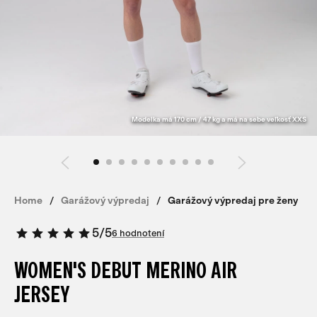
Modelka má 170 cm / 47 kg a má na sebe veľkosť XXS
Home
Garážový výpredaj
Garážový výpredaj pre ženy
5
/
5
6 hodnotení
WOMEN'S DEBUT MERINO AIR
JERSEY