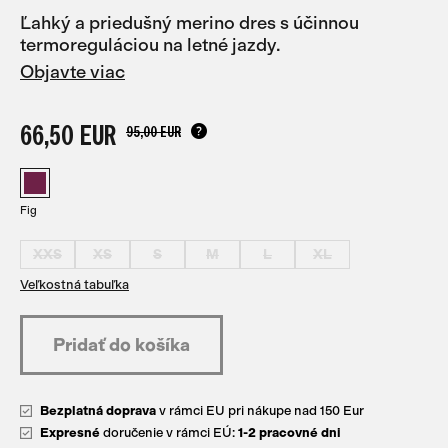
Ľahký a priedušný merino dres s účinnou
termoreguláciou na letné jazdy.
Objavte viac
66,50 EUR
95,00 EUR
Fig
XXS
XS
S
M
L
XL
Veľkostná tabuľka
Bezplatná doprava
v rámci EU pri nákupe nad 150 Eur
Expresné
doručenie v rámci EÚ:
1-2 pracovné dni