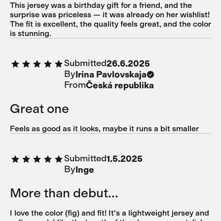
This jersey was a birthday gift for a friend, and the
surprise was priceless — it was already on her wishlist!
The fit is excellent, the quality feels great, and the color
is stunning.
Submitted
26.6.2025
By
Irina Pavlovskaja
From
Česká republika
Great one
Feels as good as it looks, maybe it runs a bit smaller
Submitted
1.5.2025
By
Inge
More than debut...
I love the color (fig) and fit! It's a lightweight jersey and