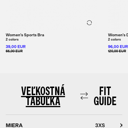
Women's Sports Bra
Women's D
2 colors
2 colors
39,00 EUR
96,00 EUR
65,00 EUR
120,00 EUR
VEĽKOSTNÁ
FIT
TABUĽKA
GUIDE
MIERA
3XS
XX