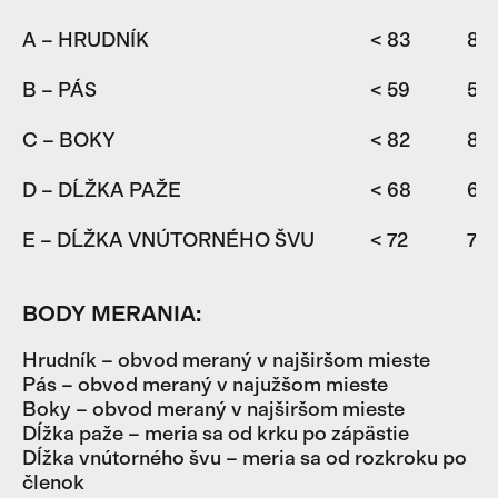
A – HRUDNÍK
< 83
83
B – PÁS
< 59
59
C – BOKY
< 82
82
D – DĹŽKA PAŽE
< 68
68
E – DĹŽKA VNÚTORNÉHO ŠVU
< 72
72-
BODY MERANIA:
Hrudník – obvod meraný v najširšom mieste
Pás – obvod meraný v najužšom mieste
Boky – obvod meraný v najširšom mieste
Dĺžka paže – meria sa od krku po zápästie
Dĺžka vnútorného švu – meria sa od rozkroku po
členok