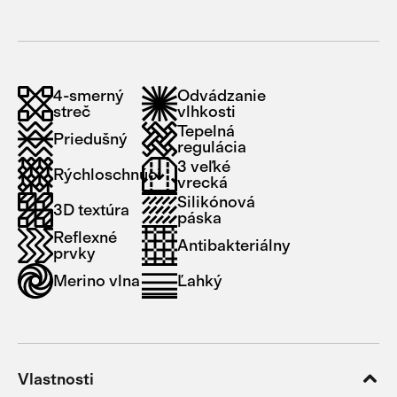
4-smerný
Odvádzanie
streč
vlhkosti
Tepelná
Priedušný
regulácia
3 veľké
Rýchloschnúci
vrecká
Silikónová
3D textúra
páska
Reflexné
Antibakteriálny
prvky
Merino vlna
Ľahký
Vlastnosti