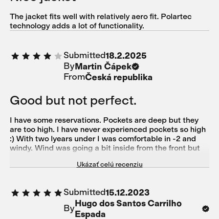
The jacket fits well with relatively aero fit. Polartec
technology adds a lot of functionality.
Submitted
18.2.2025
By
Martin Čápek
From
Česká republika
Good but not perfect.
I have some reservations. Pockets are deep but they
are too high. I have never experienced pockets so high
:) With two lyears under I was comfortable in -2 and
windy. Wind was going a bit inside from the front but
nothing unpleasant I would say. I was a bit cold from
Ukázať celú recenziu
the back. Jacket is very very short if I compare the
lenght with other brands I have. I would prefer much
longer to protect lover back and maybe even Polartec
Submitted
15.12.2023
here. I do like long sleeves as I have long hands.
Hugo dos Santos Carrilho
181/70kg and size S fit is OK.
By
Espada