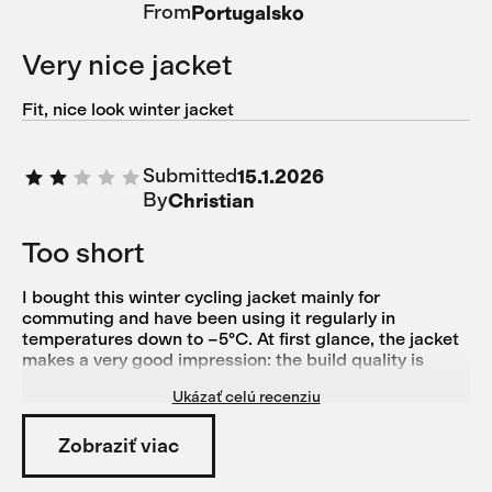
From
Portugalsko
Very nice jacket
Fit, nice look winter jacket
Submitted
15.1.2026
By
Christian
Too short
I bought this winter cycling jacket mainly for
commuting and have been using it regularly in
temperatures down to –5°C. At first glance, the jacket
makes a very good impression: the build quality is
excellent, the seams are clean, and the materials feel
Ukázať celú recenziu
durable and well made. Unfortunately, the jacket is not
well thought out for real winter conditions. The cut is
too short, especially at the back. While the front of the
Zobraziť viac
jacket stays pleasantly warm, the lower back cools
down very quickly, which is a serious issue when riding