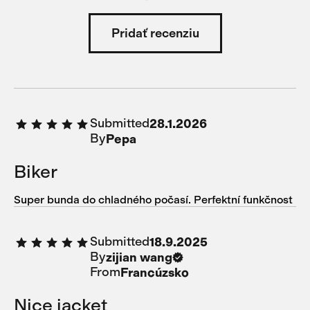
Pridať recenziu
Submitted
28.1.2026
By
Pepa
Biker
Super bunda do chladného počasí. Perfektní funkčnost
Submitted
18.9.2025
By
zijian wang
From
Francúzsko
Nice jacket