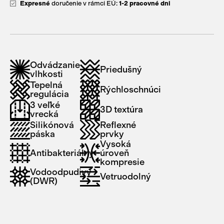
Expresné
doručenie v rámci EÚ:
1-2 pracovné dni
Odvádzanie
Priedušný
vlhkosti
Tepelná
Rýchloschnúci
regulácia
3 veľké
3D textúra
vrecká
Silikónová
Reflexné
páska
prvky
Vysoká
Antibakteriálny
úroveň
kompresie
Vodoodpudivý
Vetruodolný
(DWR)