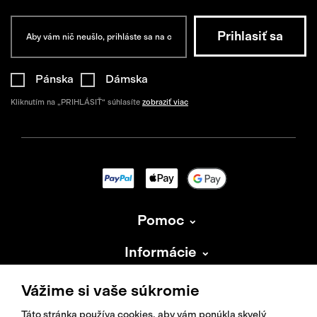
Pánska
Dámska
Kliknutím na „PRIHLÁSIŤ“ súhlasíte
zobraziť viac
Pomoc
Informácie
O Isadore
Vážime si vaše súkromie
Táto stránka používa cookies, aby vám ponúkla skvelý