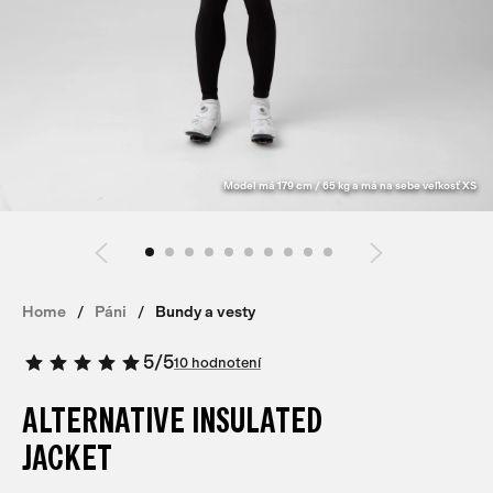
Model má 179 cm / 65 kg a má na sebe veľkosť XS
Home
Páni
Bundy a vesty
5
/
5
10 hodnotení
ALTERNATIVE INSULATED
JACKET