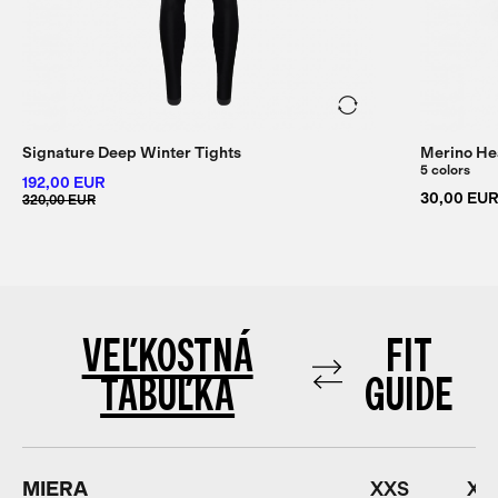
Signature Deep Winter Tights
Merino H
5 colors
192,00 EUR
30,00 EU
320,00 EUR
VEĽKOSTNÁ
FIT
TABUĽKA
GUIDE
MIERA
XXS
XS