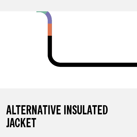
in cold weather. The problem becomes even more
noticeable when temperatures drop below freezing.
The material on the back is simply not suitable for sub-
zero conditions, offering insufficient insulation. As a
result, there is a strong temperature imbalance
between the warm front and the cold lower back. In
summary, this jacket is well manufactured but poorly
designed for winter commuting. With a longer cut and
better insulation on the back, it could be a great
product. As it is, however, it does not provide the level
of protection one would expect from a winter cycling
jacket.
ALTERNATIVE INSULATED
JACKET