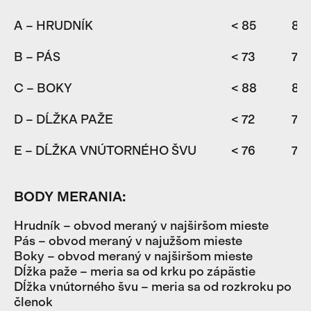
A – HRUDNÍK
< 85
85-
B – PÁS
< 73
73-
C – BOKY
< 88
88
D – DĹŽKA PAŽE
< 72
72-
E – DĹŽKA VNÚTORNÉHO ŠVU
< 76
76-
BODY MERANIA:
Hrudník – obvod meraný v najširšom mieste
Pás – obvod meraný v najužšom mieste
Boky – obvod meraný v najširšom mieste
Dĺžka paže – meria sa od krku po zápästie
Dĺžka vnútorného švu – meria sa od rozkroku po
členok