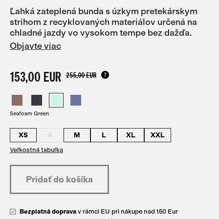
Ľahká zateplená bunda s úzkym pretekárskym
strihom z recyklovaných materiálov určená na
chladné jazdy vo vysokom tempe bez dažďa.
Objavte viac
153,00 EUR
255,00 EUR
Seafoam Green
XS
S
M
L
XL
XXL
Veľkostná tabuľka
Bezplatná doprava
v rámci EU pri nákupe nad 150 Eur