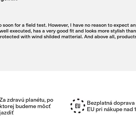
 soon for a field test. However, I have no reason to expect 
ell executed, has a very good fit and looks more stylish tha
rotected with wind shilded matterial. And above all, products
Za zdravú planétu, po
Bezplatná doprava 
ktorej budeme môcť
EU pri nákupe nad 
jazdiť