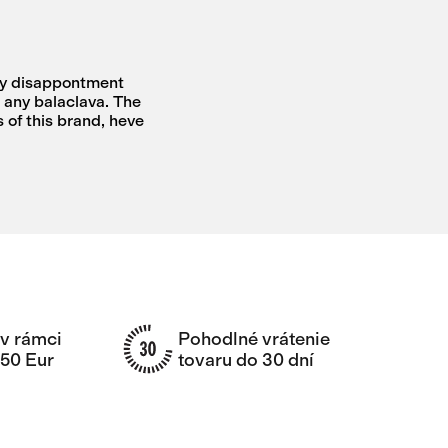
any disappontment
n any balaclava. The
 of this brand, heve
v rámci
Pohodlné vrátenie
150 Eur
tovaru do 30 dní