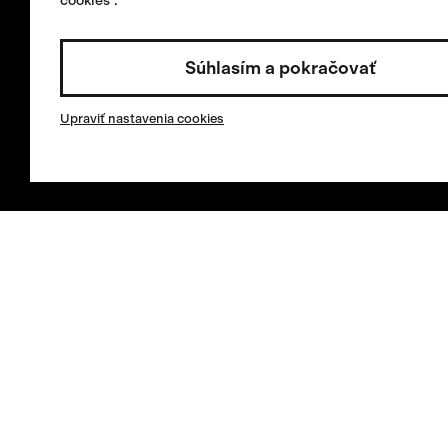
cookies”.
Vrátenie a výmena
Všeobecné obcho
Súhlasím a pokračovať
Oprava alebo výme
Invested by:
Cookies
Upraviť nastavenia cookies
Najbližší predajca
Vybrať krajinu / Slovenčina
Prihlásiť sa