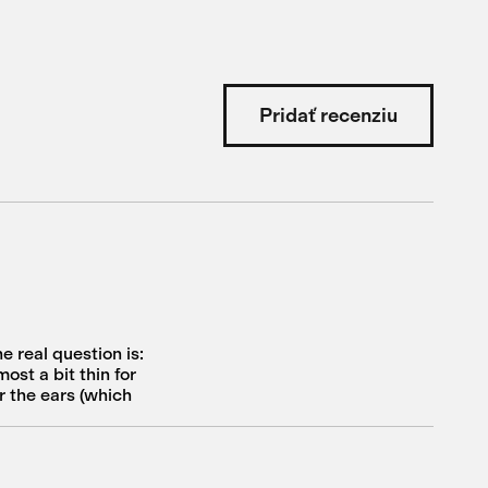
Pridať recenziu
he real question is:
ost a bit thin for
r the ears (which