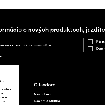
formácie o nových produktoch, jazdite
Páns
Dám
ac
k z
O Isadore
lasíte s
be,
Náš príbeh
hcete
Náš tím a Kultúra
enia