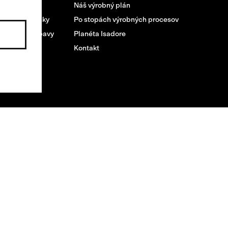
 tovaru
Náš výrobný plán
dné podmienky
Po stopách výrobných procesov
na vašej výbavy
Planéta Isadore
Kontakt