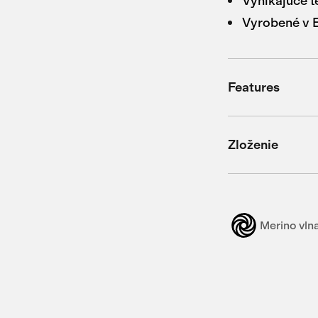
Vynikajúce t
Vyrobené v 
Features
Zloženie
Merino vln