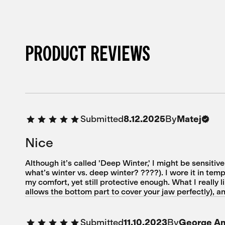
PRODUCT REVIEWS
Submitted
By
8.12.2025
Matej
Nice
Although it’s called 'Deep Winter,' I might be sensitive,
what’s winter vs. deep winter? ????). I wore it in tempe
my comfort, yet still protective enough. What I really 
allows the bottom part to cover your jaw perfectly), a
Submitted
By
11.10.2023
George An