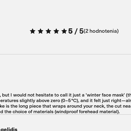
5
/
5
2 hodnotenia
 but I would not hesitate to call it just a 'winter face mask' (t
ratures slightly above zero (0–5 °C), and it felt just right—alm
like is the long piece that wraps around your neck, the cut nea
nd the choice of materials (windproof forehead material).
gelidis