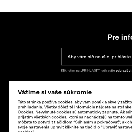
Pre in
Kliknutím na „PRIHLÁSIŤ“ súhlasíte
zobraziť vi
Vážime si vaše súkromie
Táto stránka používa cookies, aby vám ponúkla skvelý zážito
Pomoc
Informácie
prehliadania. Všetky dôležité informácie nájdete na stránke
Cookies. Nevyhnuté cookies sú automaticky zapnuté. Ak súh
prijatím všetkých cookies, ktoré sa nachádzajú na tomto we
+421 42 321 1238
FAQ
môžete to potvrdiť tlačidlom “Súhlasím a pokračovať“, ak c
info@isadore.com
Zasielanie tovaru
svoje nastavenia upraviť kliknite na tlačidlo “Upraviť nastav