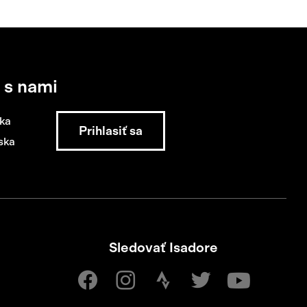
 s nami
ka
ska
Sledovať Isadore