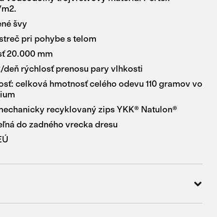
/m2.
ené švy
treč pri pohybe s telom
sť 20.000 mm
deň rýchlosť prenosu pary vlhkosti
sť: celková hmotnosť celého odevu 110 gramov vo
dium
mechanicky recyklovaný zips YKK® Natulon®
eľná do zadného vrecka dresu
EÚ