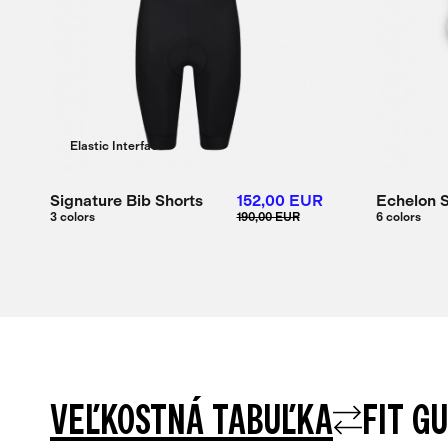
Elastic Interface
Signature Bib Shorts
152,00 EUR
Echelon 
3 colors
190,00 EUR
6 colors
VEĽKOSTNÁ TABUĽKA
FIT G