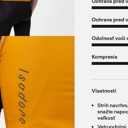
Ochrana pred 
Ochrana pred 
Odolnosť voči 
Kompresia
Vlastnosti
Strih navrhnu
snažte napod
veľkosť
Vetruodolný 