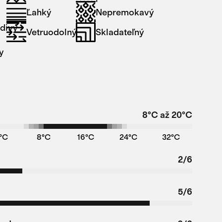
Ľahký
Nepremokavý
divý
Vetruodolný
Skladateľný
y
8°C až 20°C
°C
8°C
16°C
24°C
32°C
2/6
5/6