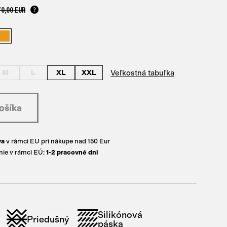
70,00 EUR
Veľkostná tabuľka
M
L
XL
XXL
va
v rámci EU pri nákupe nad 150 Eur
ie v rámci EÚ:
1-2 pracovné dni
Silikónová
Priedušný
páska