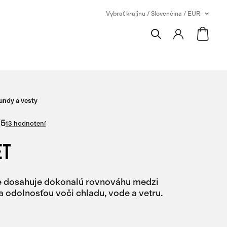
Vybrať krajinu / Slovenčina / EUR
undy a vesty
/
5
13 hodnotení
ET
e dosahuje dokonalú rovnováhu medzi
a odolnosťou voči chladu, vode a vetru.