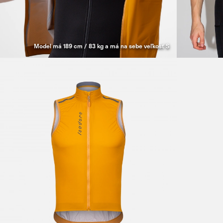
Model má 189 cm / 83 kg a má na sebe veľkosť S