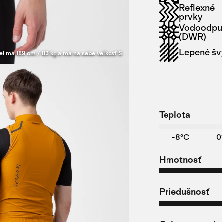
Reflexné
prvky
Vodoodpu
(DWR)
Lepené šv
l má 189 cm / 83 kg a má na sebe veľkosť S
Teplota
-8°C
0
Hmotnosť
Priedušnosť