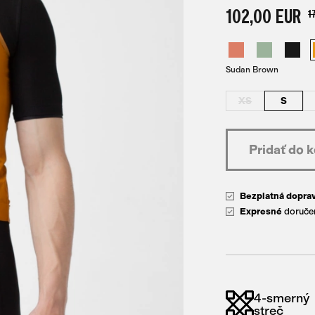
102,00 EUR
1
Sudan Brown
XS
S
Bezplatná dopra
Expresné
doručen
4-smerný
streč