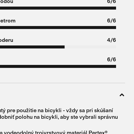
vodou
6/6
vetrom
6/6
oderu
4/6
6/6
tý pre použitie na bicykli - vždy sa pri skúšaní
obniť polohu na bicykli, aby ste vybrali správnu
a vodeodolný trojvrstvový materiál Pertex®