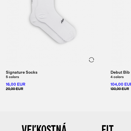
Signature Socks
Debut Bib 
5 colors
4 colors
16,00 EUR
104,00 EU
20,00 EUR
130,00 EUR
VEĽKOSTNÁ
FIT