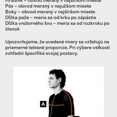
Hrudník – obvod meraný v najširšom mieste
Pás – obvod meraný v najužšom mieste
Boky – obvod meraný v najširšom mieste
Dĺžka paže – meria sa od krku po zápästie
Dĺžka vnútorného švu – meria sa od rozkroku po
členok
Upozorňujeme, že uvedené miery sa vzťahujú na
priemerné telesné proporcie. Pri výbere veľkosti
zohľadni špecifiká svojej postavy.