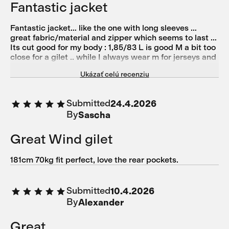
Fantastic jacket
Fantastic jacket… like the one with long sleeves …
great fabric/material and zipper which seems to last …
Its cut good for my body : 1,85/83 L is good M a bit too
close for a gilet .. while I always wear m for jerseys and
even S for bibs ..
Ukázať celú recenziu
Submitted
24.4.2026
By
Sascha
Great Wind gilet
181cm 70kg fit perfect, love the rear pockets.
Submitted
10.4.2026
By
Alexander
Great