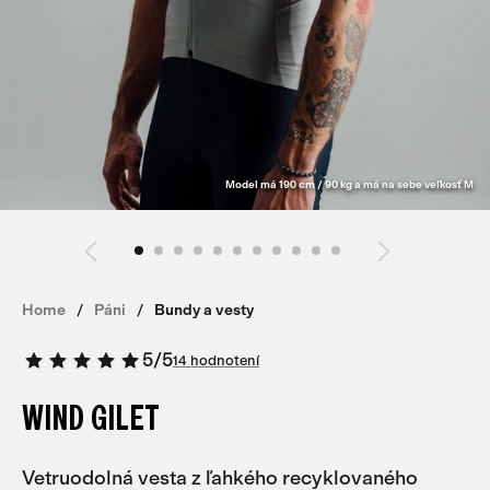
Model má 190 cm / 90 kg a má na sebe veľkosť M
Home
Páni
Bundy a vesty
5
/
5
14 hodnotení
WIND GILET
Vetruodolná vesta z ľahkého recyklovaného