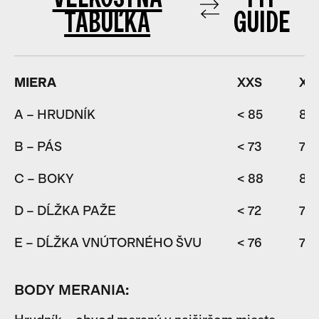
TABUĽKA
GUIDE
MIERA
XXS
XS
A – HRUDNÍK
< 85
85-
B – PÁS
< 73
73-
C – BOKY
< 88
88
D – DĹŽKA PAŽE
< 72
72-
E – DĹŽKA VNÚTORNÉHO ŠVU
< 76
76-
BODY MERANIA: