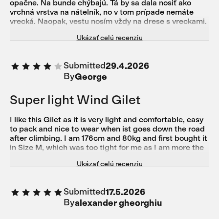
opačne. Na bunde chýbajú. Tá by sa dala nosiť ako
vrchná vrstva na nátelník, no v tom prípade nemáte
vrecká. Naopak, vestu nosím vždy na drese s vreckami.
Vestu často počas výjazdu vyzliekam a obliekam podľa
Ukázať celú recenziu
meniacich sa podmienok. Vrecká preto nevyužívam,
zbytočne vrstvia materiál na chrbte a kazia skladnosť
vesty. Mimo toho - materiál je veľmi príjemný. Má svoje
Submitted
29.4.2026
limity, no teraz v týchto jarných podmienkach +10°C so
By
George
studeným vetrom, kedy by už membrána nestíhala
odvetrávať, je to skvelá vrchná vrstva. Odolnosť
materiálu nieje až taká akoby mohla vyznieť z popisu a
Super light Wind Gilet
v lese si treba dávať pozor na kríky a tŕne. Zips je skvelý
no dvojcestnému som na chuť neprišiel. Horšie sa
I like this Gilet as it is very light and comfortable, easy
zapína ako klasický a po rozopnutí spodného bežca sa
to pack and nice to wear when ist goes down the road
aj tak nedá zapnúť naspať jednou rukou vďaka silnej
after climbing. I am 176cm and 80kg and first bought it
gume v spodnej časti.
in Size M, which was too tight for me as I am more the
athletic bodytype with a wider chest and shoulders -
Ukázať celú recenziu
size L fits now perfectly. Customer Servikce Support
was excellent and so all went well
Submitted
17.5.2026
By
alexander gheorghiu