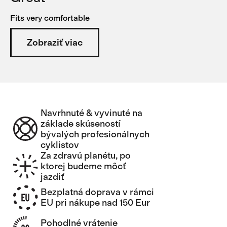
Fits very comfortable
Zobraziť viac
Navrhnuté & vyvinuté na
základe skúseností
bývalých profesionálnych
cyklistov
Za zdravú planétu, po
ktorej budeme môcť
jazdiť
Bezplatná doprava v rámci
EU pri nákupe nad 150 Eur
Pohodlné vrátenie