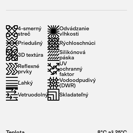
4-smerný
Odvádzanie
streč
vlhkosti
Priedušný
Rýchloschnúci
Silikónová
3D textúra
páska
UV
Reflexné
ochranný
prvky
faktor
Vodoodpudivý
Ľahký
(DWR)
Vetruodolný
Skladateľný
Teplota
8°C až 25°C