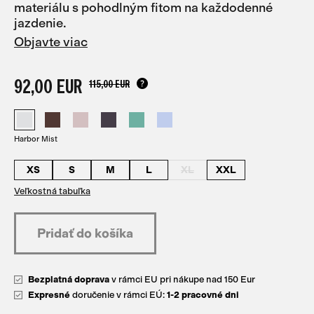
materiálu s pohodlným fitom na každodenné
jazdenie.
Objavte viac
92,00 EUR
115,00 EUR
Harbor Mist
XS
S
M
L
XL
XXL
Veľkostná tabuľka
Bezplatná doprava
v rámci EU pri nákupe nad 150 Eur
Expresné
doručenie v rámci EÚ:
1-2 pracovné dni