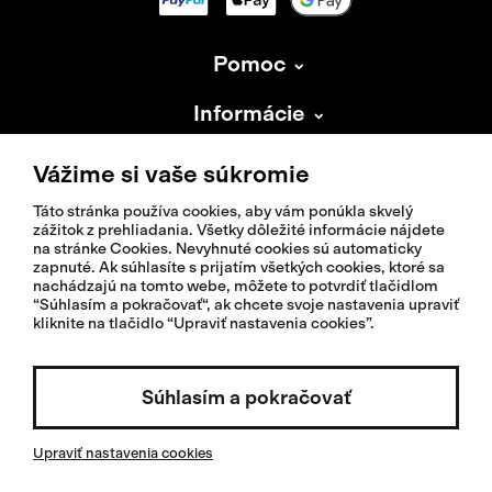
Pomoc
Informácie
O Isadore
Vážime si vaše súkromie
Táto stránka používa cookies, aby vám ponúkla skvelý
zážitok z prehliadania. Všetky dôležité informácie nájdete
na stránke Cookies. Nevyhnuté cookies sú automaticky
zapnuté. Ak súhlasíte s prijatím všetkých cookies, ktoré sa
nachádzajú na tomto webe, môžete to potvrdiť tlačidlom
© 2026 Isadoreapparel – Všetky práva vyhradené
“Súhlasím a pokračovať“, ak chcete svoje nastavenia upraviť
kliknite na tlačidlo “Upraviť nastavenia cookies”.
Súhlasím a pokračovať
Vybrať krajinu / Slovenčina
Upraviť nastavenia cookies
Invested by: