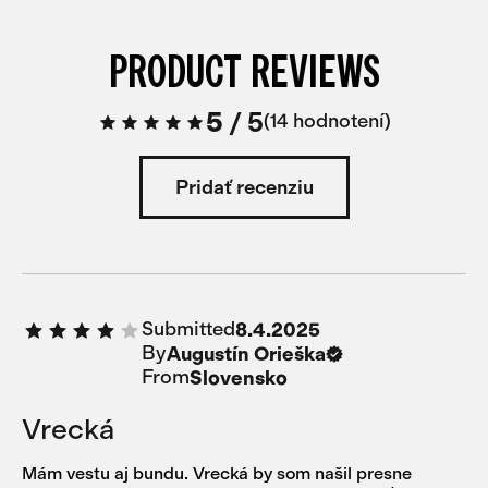
PRODUCT REVIEWS
5
/
5
14 hodnotení
Pridať recenziu
Submitted
8.4.2025
By
Augustín Orieška
From
Slovensko
Vrecká
Mám vestu aj bundu. Vrecká by som našil presne