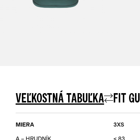
VEĽKOSTNÁ TABUĽKA
FIT G
MIERA
3XS
A – HRUDNÍK
< 83