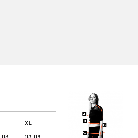
XL
-113
113-119