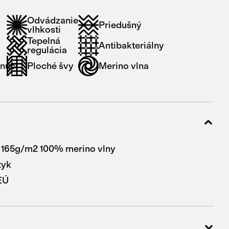
Odvádzanie
Priedušný
vlhkosti
Tepelná
Antibakteriálny
regulácia
núci
Ploché švy
Merino vlna
 165g/m2 100% merino vlny
tyk
EÚ