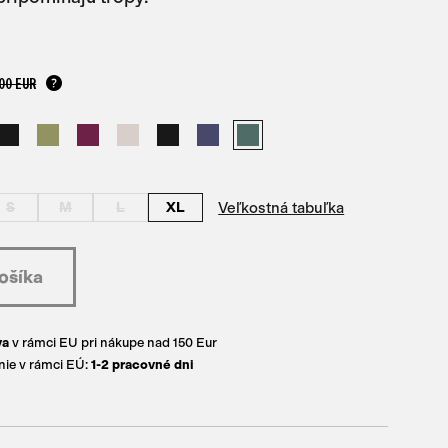
00 EUR
Veľkostná tabuľka
S
M
L
XL
va
v rámci EU pri nákupe nad 150 Eur
ie v rámci EÚ:
1-2 pracovné dni