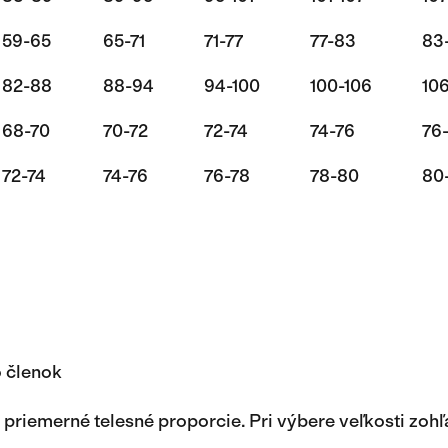
59-65
65-71
71-77
77-83
83
82-88
88-94
94-100
100-106
106
68-70
70-72
72-74
74-76
76
72-74
74-76
76-78
78-80
80
o členok
riemerné telesné proporcie. Pri výbere veľkosti zohľa