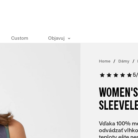
Custom
Objavuj
Home
Dámy
5
WOMEN'S
SLEEVEL
Vďaka 100% mer
odvádzať vlhkos
teploty ešte ne