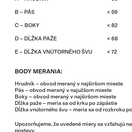
B – PÁS
< 59
C – BOKY
< 82
D – DĹŽKA PAŽE
< 68
E – DĹŽKA VNÚTORNÉHO ŠVU
< 72
BODY MERANIA:
Hrudník – obvod meraný v najširšom mieste
Pás – obvod meraný v najužšom mieste
Boky – obvod meraný v najširšom mieste
Dĺžka paže – meria sa od krku po zápästie
Dĺžka vnútorného švu – meria sa od rozkroku p
Upozorňujeme, že uvedené miery sa vzťahujú na p
postavy.