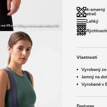
4-smerný
streč
Ľahký
 má 173 cm / 60 kg a má na sebe veľkosť XS
Rýchlosch
Vlastnosti
Vyrobený zo
Jemný na do
Vyrobené v 
Features