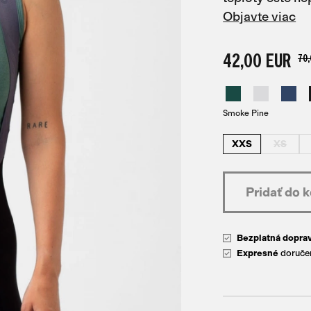
Objavte viac
42,00 EUR
70,
Smoke Pine
XXS
XS
Bezplatná dopra
Expresné
doručen