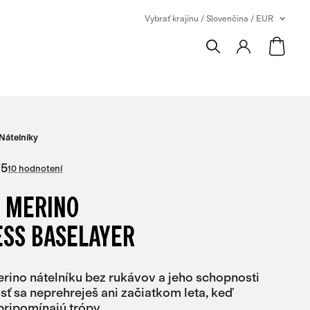
Vybrať krajinu / Slovenčina / EUR
Nátelníky
/
5
10 hodnotení
 MERINO
ESS BASELAYER
ino nátelníku bez rukávov a jeho schopnosti
ť sa neprehreješ ani začiatkom leta, keď
pripomínajú trópy.