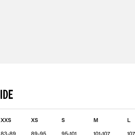
UIDE
XXS
XS
S
M
L
83-89
89-95
95-101
101-107
107