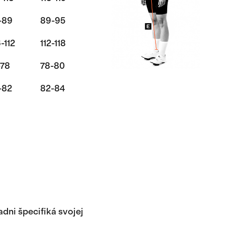
-89
89-95
-112
112-118
-78
78-80
-82
82-84
dni špecifiká svojej