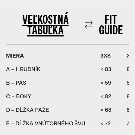
VEĽKOSTNÁ
FIT
TABUĽKA
GUIDE
MIERA
3XS
XX
A – HRUDNÍK
< 83
83
B – PÁS
< 59
59
C – BOKY
< 82
82
D – DĹŽKA PAŽE
< 68
68
E – DĹŽKA VNÚTORNÉHO ŠVU
< 72
72-