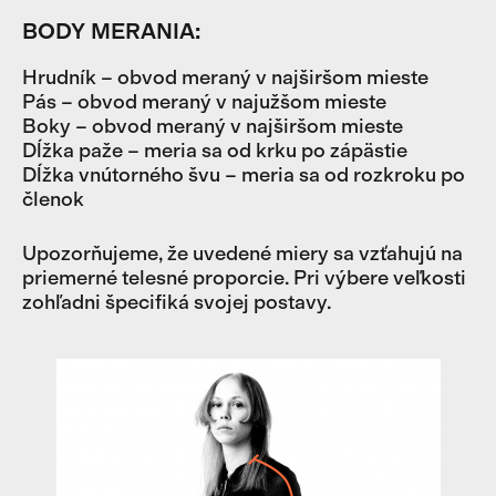
BODY MERANIA:
Hrudník – obvod meraný v najširšom mieste
Pás – obvod meraný v najužšom mieste
Boky – obvod meraný v najširšom mieste
Dĺžka paže – meria sa od krku po zápästie
Dĺžka vnútorného švu – meria sa od rozkroku po
členok
Upozorňujeme, že uvedené miery sa vzťahujú na
priemerné telesné proporcie. Pri výbere veľkosti
zohľadni špecifiká svojej postavy.