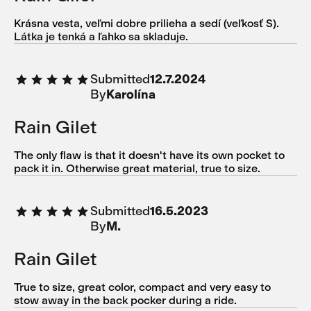
Krásna vesta, veľmi dobre prilieha a sedí (veľkosť S).
Látka je tenká a ľahko sa skladuje.
Submitted
12.7.2024
By
Karolína
Rain Gilet
The only flaw is that it doesn't have its own pocket to
pack it in. Otherwise great material, true to size.
Submitted
16.5.2023
By
M.
Rain Gilet
True to size, great color, compact and very easy to
stow away in the back pocker during a ride.