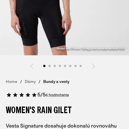
Model má 174 cm / 55 kg a má na sebe veľkosť XXS
Home
Dámy
Bundy a vesty
5
/
5
4 hodnotenia
WOMEN'S RAIN GILET
Vesta Signature dosahuje dokonalú rovnováhu