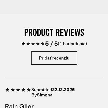
PRODUCT REVIEWS
5
/
5
4 hodnotenia
Pridať recenziu
Submitted
22.12.2025
By
Simona
Rain Giler