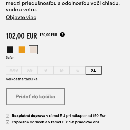
medzi priedušnosťou a odolnosťou voči chladu,
vode a vetru.
Objavte viac
102,00 EUR
170,00 EUR
Safari
XXS
XS
S
M
L
XL
Veľkostná tabuľka
Bezplatná doprava
v rámci EU pri nákupe nad 150 Eur
Expresné
doručenie v rámci EÚ:
1-2 pracovné dni