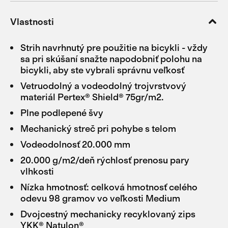
Vlastnosti
Strih navrhnutý pre použitie na bicykli - vždy
sa pri skúšaní snažte napodobniť polohu na
bicykli, aby ste vybrali správnu veľkosť
Vetruodolný a vodeodolný trojvrstvový
materiál Pertex® Shield® 75gr/m2.
Plne podlepené švy
Mechanický streč pri pohybe s telom
Vodeodolnosť 20.000 mm
20.000 g/m2/deň rýchlosť prenosu pary
vlhkosti
Nízka hmotnosť: celková hmotnosť celého
odevu 98 gramov vo veľkosti Medium
Dvojcestný mechanicky recyklovaný zips
YKK® Natulon®